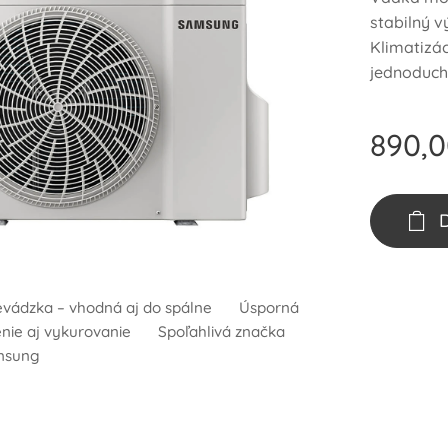
stabilný v
Klimatizá
jednoducho
890,
evádzka – vhodná aj do spálne ✔ Úsporná
omatické čistenie • Nočný režim • Časovač
nie aj vykurovanie ✔ Spoľahlivá značka
oreštart po výpadku prúdu
msung