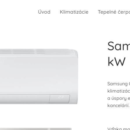
Úvod
Klimatizácie
Tepelné čerp
Sam
kW
Samsung C
klimatizá
a úspory 
kancelárií.
Vďaka mod