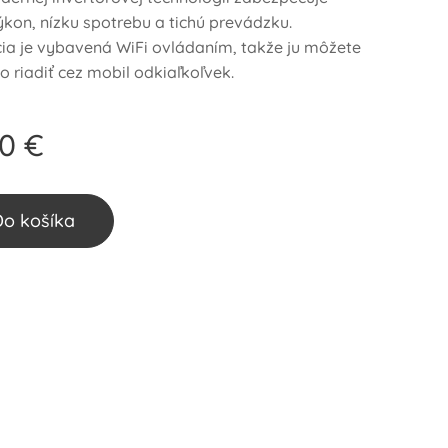
ýkon, nízku spotrebu a tichú prevádzku.
cia je vybavená WiFi ovládaním, takže ju môžete
 riadiť cez mobil odkiaľkoľvek.
00
€
Do košíka