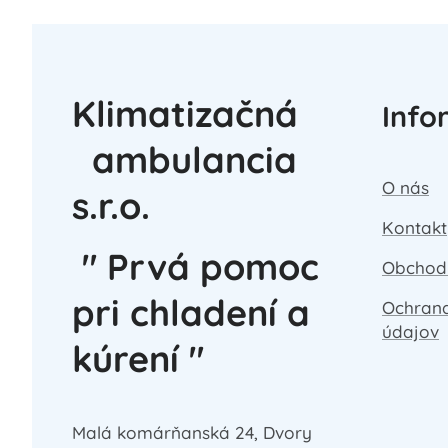
Klimatizačná
Info
ambulancia
O nás
s.r.o.
Kontakt
" Prvá pomoc
Obchod
pri chladení a
Ochran
údajov
kúrení "
Malá komárňanská 24, Dvory