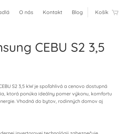
adlá
O nás
Kontakt
Blog
Košík
sung CEBU S2 3,5
EBU S2 3,5 kW je spoľahlivá a cenovo dostupná
cia, ktorá ponúka ideálny pomer výkonu, komfortu
energie. Vhodná do bytov, rodinných domov aj
ernej invertorovej technológii zabezpečuje