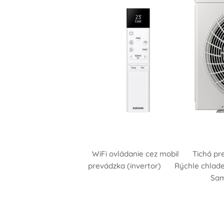
✔ WiFi ovládanie cez mobil ✔ Tichá pr
• Rýchle chladenie (Fast Cooling) • Aut
prevádzka (invertor) ✔ Rýchle chlade
zapnutia/vypnutia • Aut
Sa