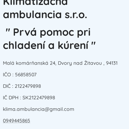
Klimatizačná
ambulancia s.r.o.
" Prvá pomoc pri
chladení a kúrení "
Malá komárňanská 24, Dvory nad Žitavou , 94131
IČO : 56858507
DIČ : 2122479898
IČ DPH : SK2122479898
klima.ambulancia@gmail.com
0949445865