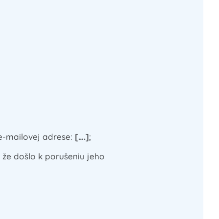
e-mailovej adrese:
[….]
;
že došlo k porušeniu jeho