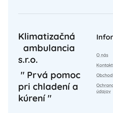
Klimatizačná
Info
ambulancia
O nás
s.r.o.
Kontakt
" Prvá pomoc
Obchod
pri chladení a
Ochran
údajov
kúrení "