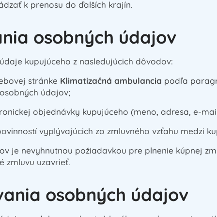
zať k prenosu do ďalších krajín.
ania osobných údajov
daje kupujúceho z nasledujúcich dôvodov:
webovej stránke
Klimatizačná ambulancia
podľa paragra
 osobných údajov;
onickej objednávky kupujúceho (meno, adresa, e-mail, 
povinností vyplývajúcich zo zmluvného vzťahu medzi k
v je nevyhnutnou požiadavkou pre plnenie kúpnej zml
 zmluvu uzavrieť.
ania osobných údajov