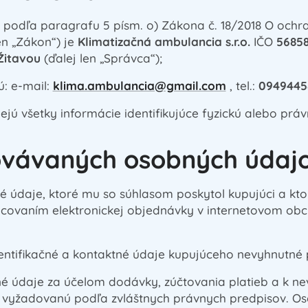
odľa paragrafu 5 písm. o) Zákona č. 18/2018 O ochr
en „Zákon“) je
Klimatizačná ambulancia s.r.o.
IČO
5685
Žitavou
(ďalej len „Správca“);
: e-mail:
klima.ambulancia@gmail.com
, tel.:
094944
ú všetky informácie identifikujúce fyzickú alebo práv
ovávaných osobných údaj
údaje, ktoré mu so súhlasom poskytol kupujúci a ktor
acovaním elektronickej objednávky v internetovom o
ntifikačné a kontaktné údaje kupujúceho nevyhnutné 
 údaje za účelom dodávky, zúčtovania platieb a k ne
 vyžadovanú podľa zvláštnych právnych predpisov. O