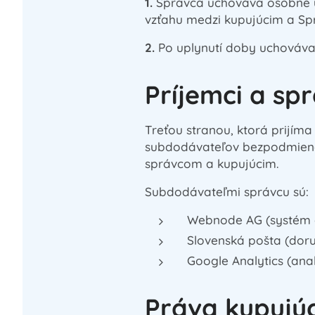
1.
Správca uchováva osobné ú
vzťahu medzi kupujúcim a Sp
2.
Po uplynutí doby uchováva
Príjemci a sp
Treťou stranou, ktorá prijím
subdodávateľov bezpodmieneč
správcom a kupujúcim.
Subdodávateľmi správcu sú:
Webnode AG (systém 
Slovenská pošta (doru
Google Analytics (ana
Práva kupujú