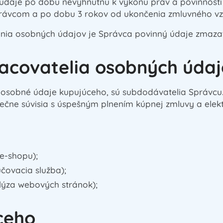
daje po dobu nevyhnutnú k výkonu práv a povinností 
rávcom a po dobu 3 rokov od ukončenia zmluvného vz
nia osobných údajov je Správca povinný údaje zmazať
racovatelia osobných úda
a osobné údaje kupujúceho, sú subdodávatelia Správcu.
ne súvisia s úspešným plnením kúpnej zmluvy a elek
e-shopu);
čovacia služba);
lýza webových stránok);
ceho