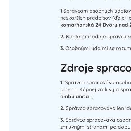
1.
Správcom osobných údajov p
neskorších predpisov (ďalej l
komárňanská 24 Dvory nad 
2.
Kontaktné údaje správcu sú
3.
Osobnými údajmi se rozumej
Zdroje sprac
1.
Správca spracováva osobné 
plnenia Kúpnej zmluvy a spr
ambulancia
.;
2.
Správca spracováva len ide
3.
Správca spracováva osobné
zmluvnými stranami po dobu