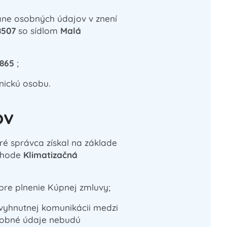
ane osobných údajov v znení
8507
so sídlom
Malá
5865
;
nickú osobu.
ov
é správca získal na základe
bchode
Klimatizačná
pre plnenie Kúpnej zmluvy;
vyhnutnej komunikácii medzi
sobné údaje nebudú