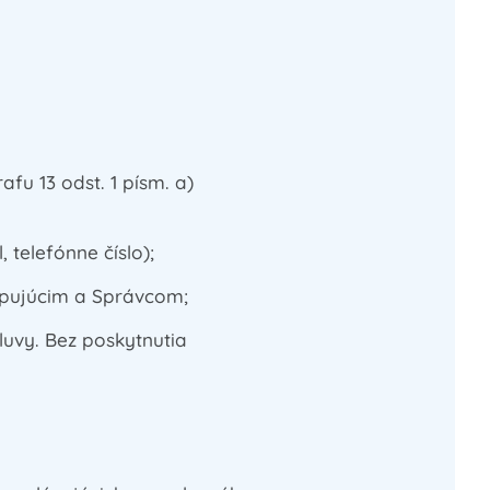
fu 13 odst. 1 písm. a)
telefónne číslo);
upujúcim a Správcom;
uvy. Bez poskytnutia