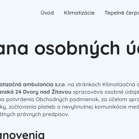
Úvod
Klimatizácie
Tepelné čerp
ana osobných ú
atizačná ambulancia s.r.o.
na stránkach Klimatizačná a
nská 24 Dvory nad Žitavou
spracováva osobné údaje
o potvrdenia Obchodných podmienok, za účelom sprac
vky, zúčtovania platieb a nevyhnutnej komunikácie me
tnych právnych predpisov.
anovenia