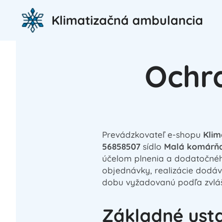
Klimatizačná ambulancia
Ochr
Prevádzkovateľ e-shopu
Klim
56858507
sídlo
Malá komárňa
účelom plnenia a dodatočnéh
objednávky, realizácie dodá
dobu vyžadovanú podľa zvláš
Základné ust