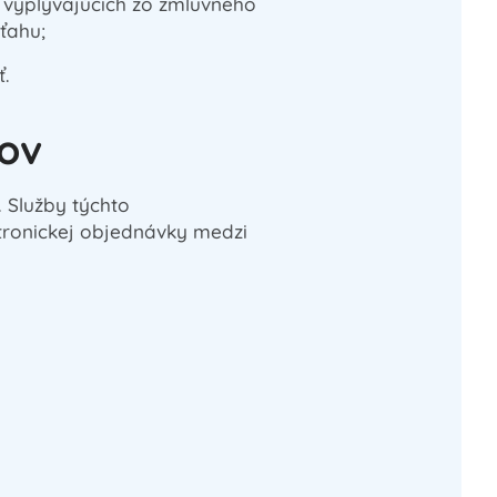
vyplývajúcich zo zmluvného
ťahu;
.
jov
 Služby týchto
tronickej objednávky medzi