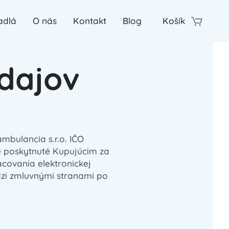
adlá
O nás
Kontakt
Blog
Košík
dajov
mbulancia s.r.o. IČO
 poskytnuté Kupujúcim za
ovania elektronickej
dzi zmluvnými stranami po