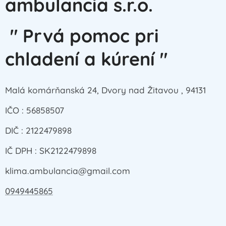
ambulancia s.r.o.
" Prvá pomoc pri
chladení a kúrení "
Malá komárňanská 24, Dvory nad Žitavou , 94131
IČO : 56858507
DIČ : 2122479898
IČ DPH : SK2122479898
klima.ambulancia@gmail.com
0949445865